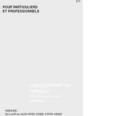
1/5
POUR PARTICULIERS
ET PROFESSIONNELS
UNE QUESTION? UN
CONSEIL?
N'hésitez pas à nous
contacter.
HORAIRE:
Du Lundi au Jeudi: 8H30-12H00 13H30-18H00